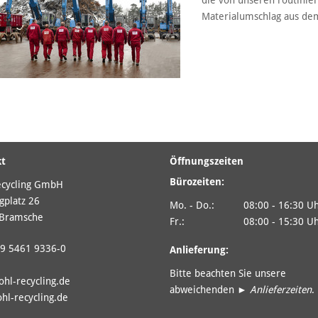
die von unseren routinie
Materialumschlag aus dem
kt
Öffnungszeiten
Bürozeiten:
ecycling GmbH
gplatz 26
Mo. - Do.:
08:00 - 16:30 U
Bramsche
Fr.:
08:00 - 15:30 U
9 5461 9336-0
Anlieferung:
Bitte beachten Sie unsere
ohl-recycling.de
abweichenden ►
Anlieferzeiten
.
hl-recycling.de