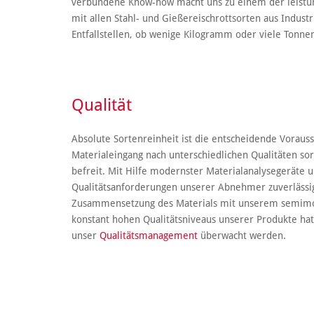
verbundene Know-how macht uns zu einem der leistun
mit allen Stahl- und Gießereischrottsorten aus Indus
Entfallstellen, ob wenige Kilogramm oder viele Tonne
Qualität
Absolute Sortenreinheit ist die entscheidende Vorauss
Materialeingang nach unterschiedlichen Qualitäten so
befreit. Mit Hilfe modernster Materialanalysegeräte 
Qualitätsanforderungen unserer Abnehmer zuverlässig
Zusammensetzung des Materials mit unserem semimob
konstant hohen Qualitätsniveaus unserer Produkte hat 
unser
Qualitätsmanagement
überwacht werden.