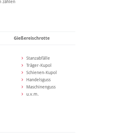
n zählen
Gießereischrotte
Stanzabfälle
Träger-Kupol
Schienen-Kupol
Handelsguss
Maschinenguss
u.v.m.