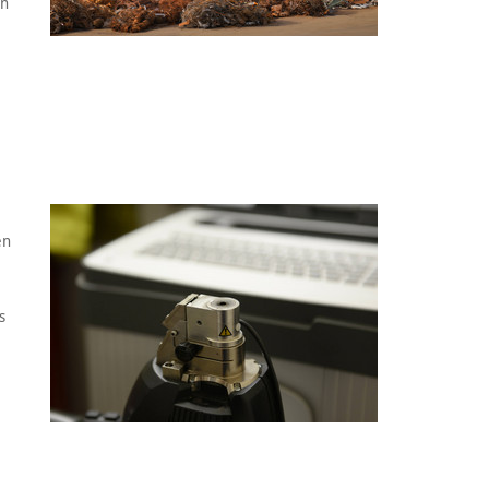
en
en
s