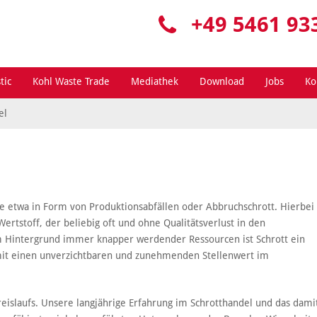
+49 5461 93
tic
Kohl Waste Trade
Mediathek
Download
Jobs
Ko
el
ie etwa in Form von Produktionsabfällen oder Abbruchschrott. Hierbei 
Wertstoff, der beliebig oft und ohne Qualitätsverlust in den
m Hintergrund immer knapper werdender Ressourcen ist Schrott ein
amit einen unverzichtbaren und zunehmenden Stellenwert im
Kreislaufs. Unsere langjährige Erfahrung im Schrotthandel und das dami