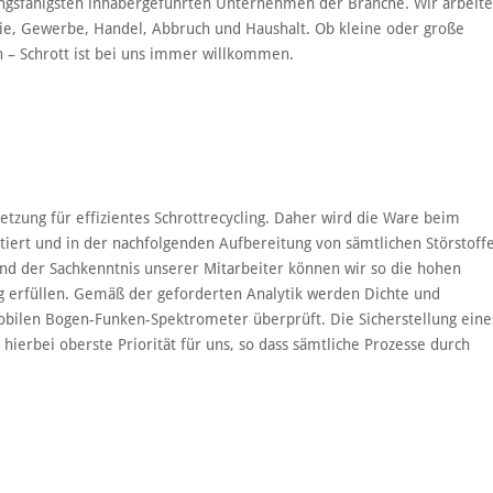
gsfähigsten inhabergeführten Unternehmen der Branche. Wir arbeit
trie, Gewerbe, Handel, Abbruch und Haushalt. Ob kleine oder große
n – Schrott ist bei uns immer willkommen.
etzung für effizientes Schrottrecycling. Daher wird die Ware beim
rtiert und in der nachfolgenden Aufbereitung von sämtlichen Störstoff
und der Sachkenntnis unserer Mitarbeiter können wir so die hohen
 erfüllen. Gemäß der geforderten Analytik werden Dichte und
ilen Bogen-Funken-Spektrometer überprüft. Die Sicherstellung eine
hierbei oberste Priorität für uns, so dass sämtliche Prozesse durch