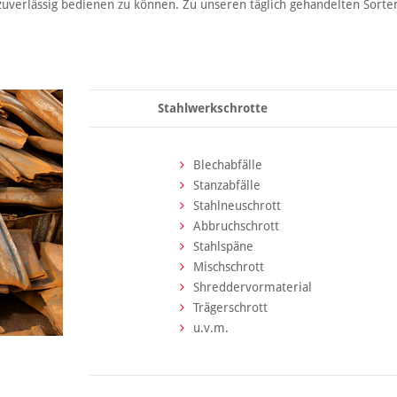
uverlässig bedienen zu können. Zu unseren täglich gehandelten Sorte
Stahlwerkschrotte
Blechabfälle
Stanzabfälle
Stahlneuschrott
Abbruchschrott
Stahlspäne
Mischschrott
Shreddervormaterial
Trägerschrott
u.v.m.