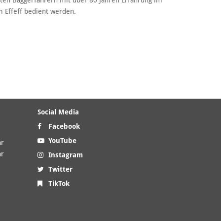
rten Baggerfahrern mit über 80 Jahren Erfahrung im
 Effeff bedient werden.
Social Media
Facebook
YouTube
hr
hr
Instagram
Twitter
TikTok