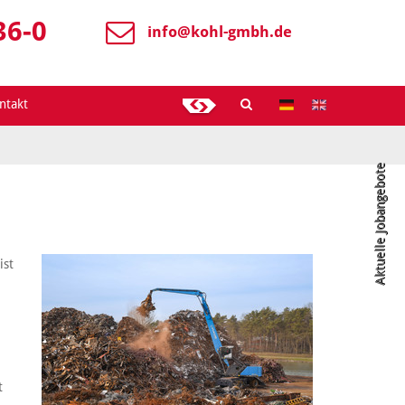
36-0
info@
kohl-gmbh.de
ntakt
Aktuelle Jobangebote
ist
t