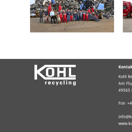
Konta
Kohl R
Am Flu
49565 
Fon
+4
info@
k
www.ko