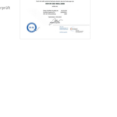
rprüft
Social Media
Facebook
YouTube
hr
hr
Instagram
Twitter
TikTok