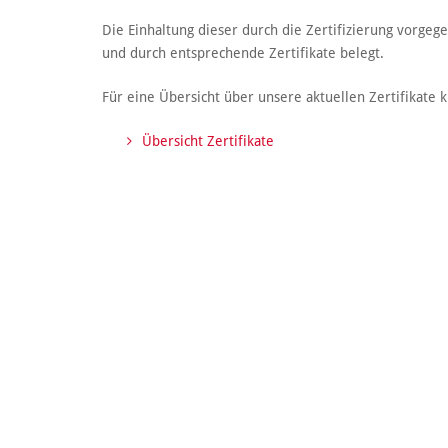
Die Einhaltung dieser durch die Zertifizierung vorg
und durch entsprechende Zertifikate belegt.
Für eine Übersicht über unsere aktuellen Zertifikate k
Übersicht Zertifikate
Konta
Kohl U
Am Flu
49565 
Fon
+4
info@
k
www.ko