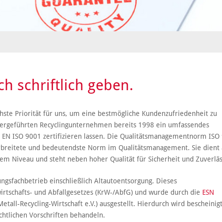
h schriftlich geben.
ste Priorität für uns, um eine bestmögliche Kundenzufriedenheit zu
abergeführten Recyclingunternehmen bereits 1998 ein umfassendes
EN ISO 9001 zertifizieren lassen. Die Qualitätsmanagementnorm ISO
 verbreitete und bedeutendste Norm im Qualitätsmanagement. Sie dient 
em Niveau und steht neben hoher Qualität für Sicherheit und Zuverläs
ungsfachbetrieb einschließlich Altautoentsorgung. Dieses
wirtschafts- und Abfallgesetzes (KrW-/AbfG) und wurde durch die
ESN
all-Recycling-Wirtschaft e.V.) ausgestellt. Hierdurch wird bescheinigt
echtlichen Vorschriften behandeln.