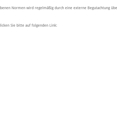
egebenen Normen wird regelmäßig durch eine externe Begutachtung übe
licken Sie bitte auf folgenden Link:
kt
Öffnungszeiten
Bürozeiten:
nternehmensgruppe
gplatz 26
Mo. - Do.:
08:00 - 16:30 U
Bramsche
Fr.:
08:00 - 15:30 U
9 5461 9336-0
Anlieferung:
Bitte beachten Sie unsere
ohl-recycling.de
abweichenden ►
Anlieferzeiten
.
hl-recycling.de