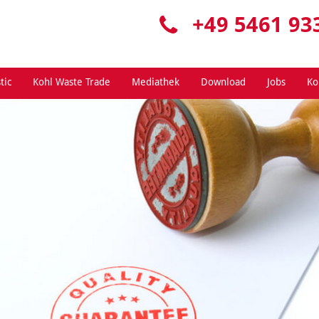
+49 5461 93
tic
Kohl Waste Trade
Mediathek
Download
Jobs
Ko