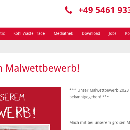
+49 5461 93
tic
Kohl Waste Trade
Mediathek
Download
Jobs
Ko
m Malwettbewerb!
*** Unser Malwettbewerb 2023 i
bekanntgegeben! ***
Mach mit bei unserem großen Ma