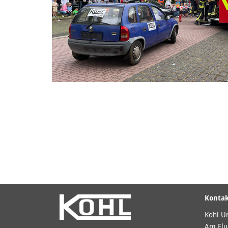
Konta
Kohl U
Am Flu