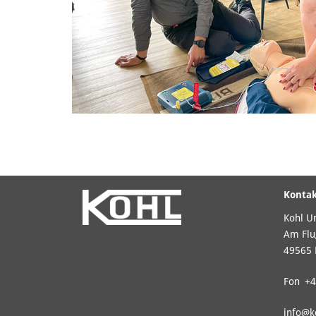
Konta
Kohl U
Am Flu
49565 
Fon
+4
info@
k