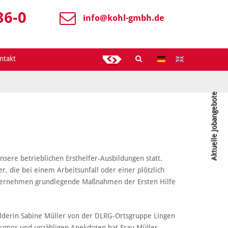
36-0
info@
kohl-gmbh.de
ntakt
Aktuelle Jobangebote
sere betrieblichen Ersthelfer-Ausbildungen statt.
r, die bei einem Arbeitsunfall oder einer plötzlich
ternehmen grundlegende Maßnahmen der Ersten Hilfe
ilderin Sabine Müller von der DLRG-Ortsgruppe Lingen
Humor und unzähligen Anekdoten hat Frau Müller