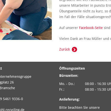
unsere Mitarbeiter in puncto Ers
Übungsanteile nicht zu kurz, so 
im Fall der Fälle situationsgerec
Auf unserer
Facebook-Seite
sind 
Vielen Dank an Frau Müller und 
Zurück
kt
Öffnungszeiten
Bürozeiten:
nternehmensgruppe
gplatz 26
Mo. - Do.:
08:00 - 16:30 U
Bramsche
Fr.:
08:00 - 15:30 U
9 5461 9336-0
Anlieferung:
Bitte beachten Sie unsere
ohl-recycling.de