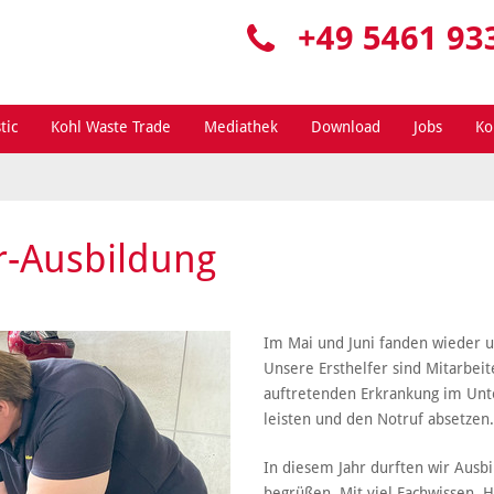
+49 5461 93
tic
Kohl Waste Trade
Mediathek
Download
Jobs
Ko
er-Ausbildung
Im Mai und Juni fanden wieder un
Unsere Ersthelfer sind Mitarbeite
auftretenden Erkrankung im Un
leisten und den Notruf absetzen.
In diesem Jahr durften wir Ausb
begrüßen. Mit viel Fachwissen, 