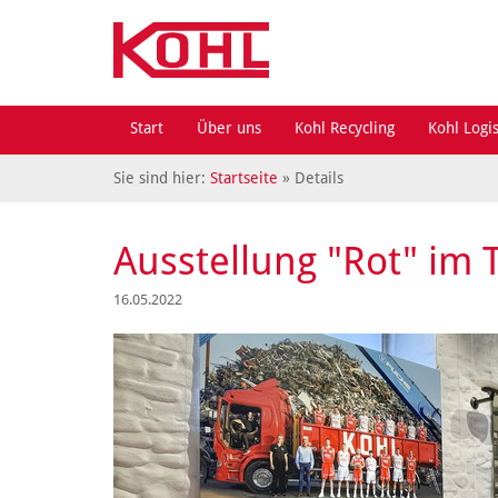
Start
Über uns
Kohl Recycling
Kohl Logis
Sie sind hier:
Startseite
» Details
Ausstellung "Rot" i
16.05.2022