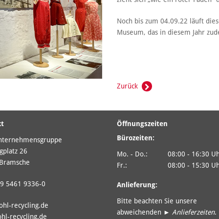
Noch bis zum 04.09.22 läuft die
Museum, das in diesem Jahr zude
Zurück
kt
Öffnungszeiten
Bürozeiten:
nternehmensgruppe
gplatz 26
Mo. - Do.:
08:00 - 16:30 U
Bramsche
Fr.:
08:00 - 15:30 U
9 5461 9336-0
Anlieferung:
Bitte beachten Sie unsere
ohl-recycling.de
abweichenden ►
Anlieferzeiten
.
hl-recycling.de