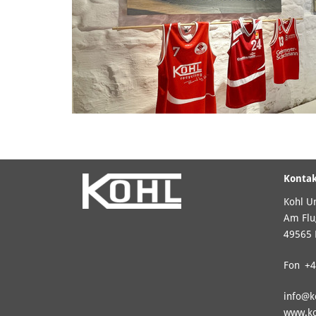
Konta
Kohl U
Am Flu
49565 
Fon
+4
info@
k
www.ko