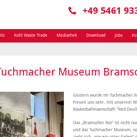
+49 5461 93
tic
Kohl Waste Trade
Mediathek
Download
Jobs
Ko
m Tuchmacher Museum Brams
Gestern wurde im Tuchmacher Mu
freuen uns sehr, mit unserem M
Basketballmannschaft "Red Devil
Das „Bramscher Rot“ ist nicht nu
und das Tuchmacher Museum, son
zieht sich „wie ein roter Faden